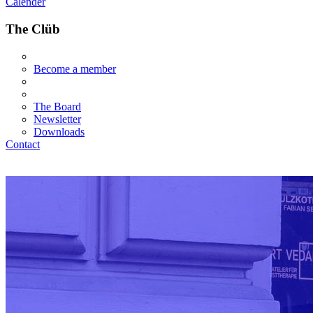
Calender
The Clüb
Become a member
The Board
Newsletter
Downloads
Contact